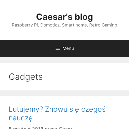
Przejdź
do
Caesar's blog
treści
Raspberry Pi, Domoticz, Smart home, Retro Gaming
Menu
Gadgets
Lutujemy? Znowu się czegoś
nauczę…
5 grudnia 2018
przez
Cezar