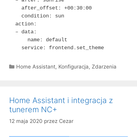
– after: sunrise
after_offset: +00:30:00
condition: sun
action:
– data:
name: default
service: frontend.set_theme
Kategorie
Home Assistant
,
Konfiguracja
,
Zdarzenia
Home Assistant i integracja z
tunerem NC+
12 maja 2020
przez
Cezar