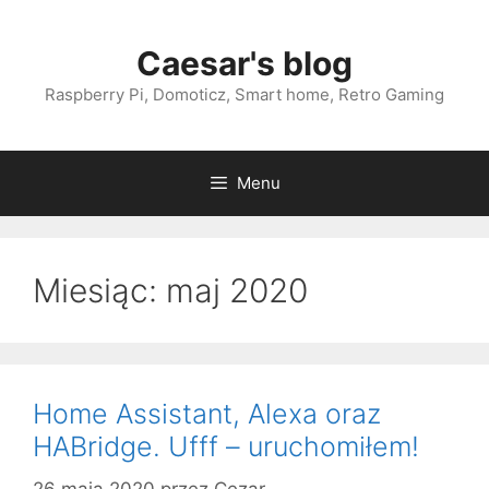
Przejdź
do
Caesar's blog
treści
Raspberry Pi, Domoticz, Smart home, Retro Gaming
Menu
Miesiąc:
maj 2020
Home Assistant, Alexa oraz
HABridge. Ufff – uruchomiłem!
26 maja 2020
przez
Cezar