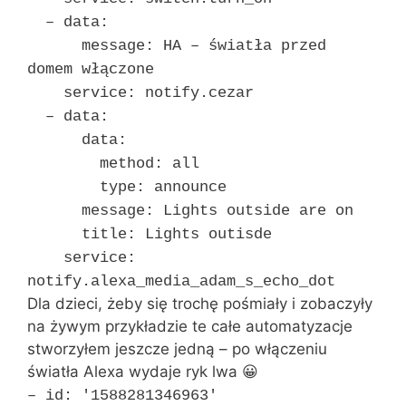
– data:
message: HA – światła przed
domem włączone
service: notify.cezar
– data:
data:
method: all
type: announce
message: Lights outside are on
title: Lights outisde
service:
notify.alexa_media_adam_s_echo_dot
Dla dzieci, żeby się trochę pośmiały i zobaczyły
na żywym przykładzie te całe automatyzacje
stworzyłem jeszcze jedną – po włączeniu
światła Alexa wydaje ryk lwa 😀
– id: '1588281346963′