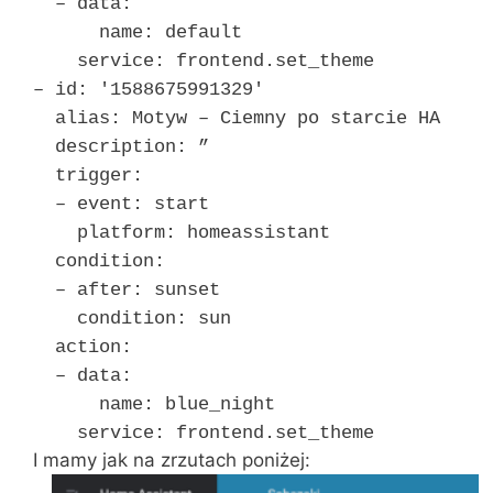
– data:
name: default
service: frontend.set_theme
– id: '1588675991329′
alias: Motyw – Ciemny po starcie HA
description: ”
trigger:
– event: start
platform: homeassistant
condition:
– after: sunset
condition: sun
action:
– data:
name: blue_night
service: frontend.set_theme
I mamy jak na zrzutach poniżej: