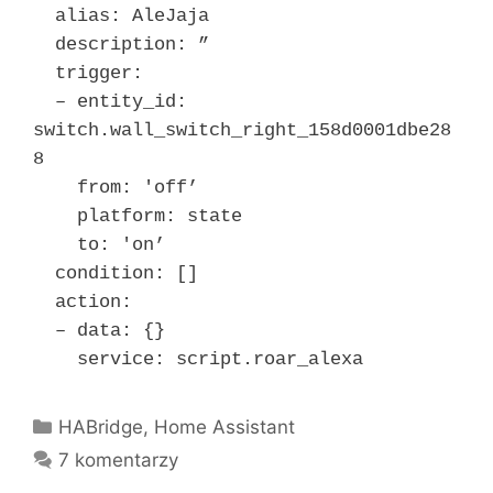
alias: AleJaja
description: ”
trigger:
– entity_id:
switch.wall_switch_right_158d0001dbe28
8
from: 'off’
platform: state
to: 'on’
condition: []
action:
– data: {}
service: script.roar_alexa
Kategorie
HABridge
,
Home Assistant
7 komentarzy