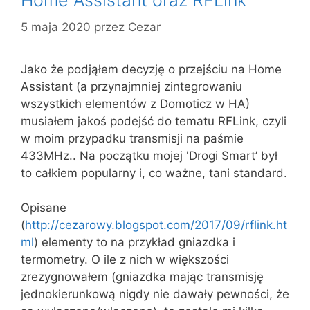
Home Assistant oraz RFLink
5 maja 2020
przez
Cezar
Jako że podjąłem decyzję o przejściu na Home
Assistant (a przynajmniej zintegrowaniu
wszystkich elementów z Domoticz w HA)
musiałem jakoś podejść do tematu RFLink, czyli
w moim przypadku transmisji na paśmie
433MHz.. Na początku mojej 'Drogi Smart’ był
to całkiem popularny i, co ważne, tani standard.
Opisane
(
http://cezarowy.blogspot.com/2017/09/rflink.ht
ml
) elementy to na przykład gniazdka i
termometry. O ile z nich w większości
zrezygnowałem (gniazdka mając transmisję
jednokierunkową nigdy nie dawały pewności, że