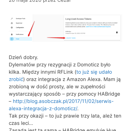
Dzień dobry.
Dylematów przy rezygnacji z Domoticz było
kilka. Między innymi RFLink (
to już się udało
zrobić
) oraz integracja z Amazon Alexa. Mam ją
zrobioną w dość prosty, ale w zupełności
wystarczający sposób – przy pomocy HABridge
–
http://blog.asobczak.pl/2017/11/02/serwis-
alexa-integracja-z-domoticz/
.
Tak przy okazji – to już prawie trzy lata, ależ ten
czas leci…
Zasada jest ta sama – HABridge emuluje Hue