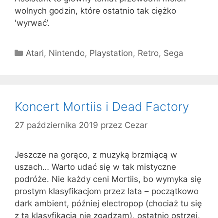
wolnych godzin, które ostatnio tak ciężko
'wyrwać’.
Kategorie
Atari
,
Nintendo
,
Playstation
,
Retro
,
Sega
Koncert Mortiis i Dead Factory
27 października 2019
przez
Cezar
Jeszcze na gorąco, z muzyką brzmiącą w
uszach… Warto udać się w tak mistyczne
podróże. Nie każdy ceni Mortiis, bo wymyka się
prostym klasyfikacjom przez lata – początkowo
dark ambient, później electropop (chociaż tu się
z tą klasyfikacją nie zgadzam), ostatnio ostrzej,