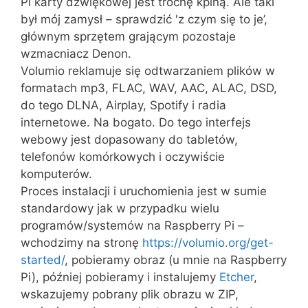
Pi karty dźwiękowej jest trochę kpiną. Ale taki
był mój zamysł – sprawdzić 'z czym się to je’,
głównym sprzętem grającym pozostaje
wzmacniacz Denon.
Volumio reklamuje się odtwarzaniem plików w
formatach mp3, FLAC, WAV, AAC, ALAC, DSD,
do tego DLNA, Airplay, Spotify i radia
internetowe. Na bogato. Do tego interfejs
webowy jest dopasowany do tabletów,
telefonów komórkowych i oczywiście
komputerów.
Proces instalacji i uruchomienia jest w sumie
standardowy jak w przypadku wielu
programów/systemów na Raspberry Pi –
wchodzimy na stronę
https://volumio.org/get-
started/
, pobieramy obraz (u mnie na Raspberry
Pi), później pobieramy i instalujemy
Etcher
,
wskazujemy pobrany plik obrazu w ZIP,