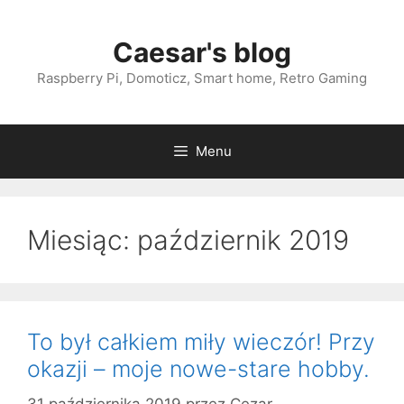
Przejdź
do
Caesar's blog
treści
Raspberry Pi, Domoticz, Smart home, Retro Gaming
Menu
Miesiąc:
październik 2019
To był całkiem miły wieczór! Przy
okazji – moje nowe-stare hobby.
31 października 2019
przez
Cezar