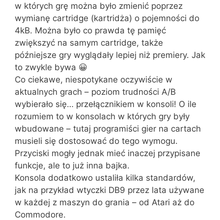
w których grę można było zmienić poprzez
wymianę cartridge (kartridża) o pojemności do
4kB. Można było co prawda tę pamięć
zwiększyć na samym cartridge, także
późniejsze gry wyglądały lepiej niż premiery. Jak
to zwykle bywa 😀
Co ciekawe, niespotykane oczywiście w
aktualnych grach – poziom trudności A/B
wybierało się… przełącznikiem w konsoli! O ile
rozumiem to w konsolach w których gry były
wbudowane – tutaj programiści gier na cartach
musieli się dostosować do tego wymogu.
Przyciski mogły jednak mieć inaczej przypisane
funkcje, ale to już inna bajka.
Konsola dodatkowo ustaliła kilka standardów,
jak na przykład wtyczki DB9 przez lata używane
w każdej z maszyn do grania – od Atari aż do
Commodore.