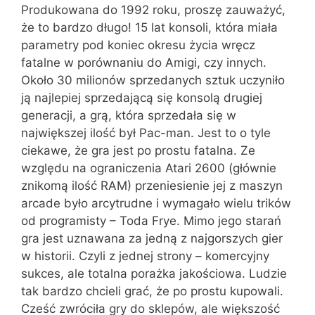
Produkowana do 1992 roku, proszę zauważyć,
że to bardzo długo! 15 lat konsoli, która miała
parametry pod koniec okresu życia wręcz
fatalne w porównaniu do Amigi, czy innych.
Około 30 milionów sprzedanych sztuk uczyniło
ją najlepiej sprzedającą się konsolą drugiej
generacji, a grą, która sprzedała się w
największej ilość był Pac-man. Jest to o tyle
ciekawe, że gra jest po prostu fatalna. Ze
względu na ograniczenia Atari 2600 (głównie
znikomą ilość RAM) przeniesienie jej z maszyn
arcade było arcytrudne i wymagało wielu trików
od programisty – Toda Frye. Mimo jego starań
gra jest uznawana za jedną z najgorszych gier
w historii. Czyli z jednej strony – komercyjny
sukces, ale totalna porażka jakościowa. Ludzie
tak bardzo chcieli grać, że po prostu kupowali.
Cześć zwróciła gry do sklepów, ale większość