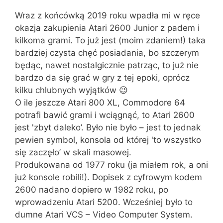
Wraz z końcówką 2019 roku wpadła mi w ręce
okazja zakupienia Atari 2600 Junior z padem i
kilkoma grami. To już jest (moim zdaniem!) taka
bardziej czysta chęć posiadania, bo szczerym
będąc, nawet nostalgicznie patrząc, to już nie
bardzo da się grać w gry z tej epoki, oprócz
kilku chlubnych wyjątków 😉
O ile jeszcze Atari 800 XL, Commodore 64
potrafi bawić grami i wciągnąć, to Atari 2600
jest 'zbyt daleko’. Było nie było – jest to jednak
pewien symbol, konsola od której 'to wszystko
się zaczęło’ w skali masowej.
Produkowana od 1977 roku (ja miałem rok, a oni
już konsole robili!). Dopisek z cyfrowym kodem
2600 nadano dopiero w 1982 roku, po
wprowadzeniu Atari 5200. Wcześniej było to
dumne Atari VCS – Video Computer System.