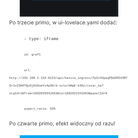
Po trzecie primo, w ui-lovelace.yaml dodać:
– type: iframe
id: graf1
url:
http://192.168.1.133:8123/api/hassio_ingress/fp2s44paqPGdZR2V3M7
Sr1vI5K0TQu9jH10omYz4w38/d-solo/AHwE-k5Gz/cezar_ha?
orgId=1&from=1602835941663&to=1602922341663&panelId=9
aspect_ratio: 65%
Po czwarte primo, efekt widoczny od razu!