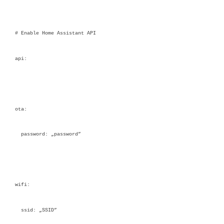
# Enable Home Assistant API
api:
ota:
password: „password”
wifi:
ssid: „SSID”