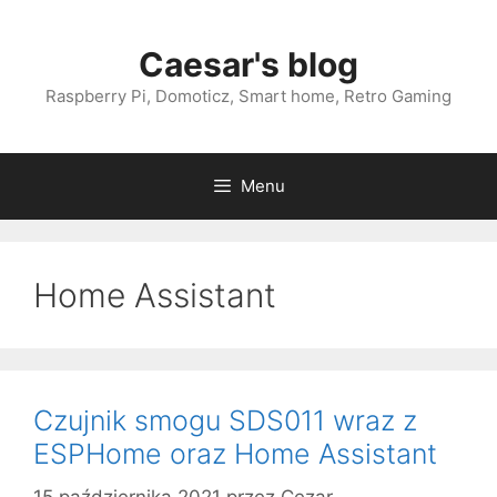
Przejdź
do
Caesar's blog
treści
Raspberry Pi, Domoticz, Smart home, Retro Gaming
Menu
Home Assistant
Czujnik smogu SDS011 wraz z
ESPHome oraz Home Assistant
15 października 2021
przez
Cezar