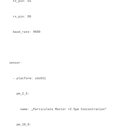
tx_pin: D1
rx_pin: D6
baud_rate: 9600
sensor:
– platform: sds011
pm_2_5:
name: „Particulate Matter <2.5µm Concentration”
pm_10_0: