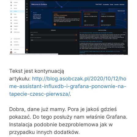
Tekst jest kontynuacją
artykułu:
http://blog.asobczak.pl/2020/10/12/ho
me-assistant-influxdb-i-grafana-ponownie-na-
tapecie-czesc-pierwsza/
.
Dobra, dane już mamy. Pora je jakoś gdzieś
pokazać. Do tego posłuży nam właśnie Grafana.
Instalacja podobnie bezproblemowa jak w
przypadku innych dodatków.