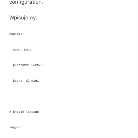
configuration.
Wpisujemy:
esphome:
name: smog
platform: ESP8266
board: d1_mini
# Enable logging
logger: