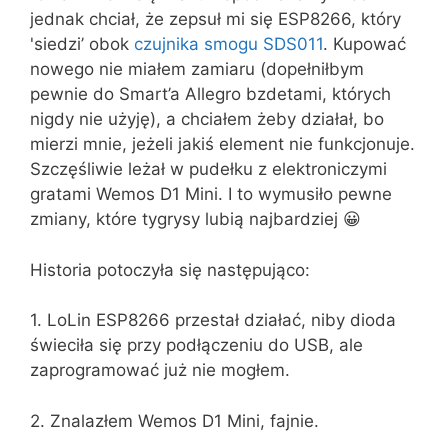
jednak chciał, że zepsuł mi się ESP8266, który
'siedzi’ obok
czujnika smogu SDS011
. Kupować
nowego nie miałem zamiaru (dopełniłbym
pewnie do Smart’a Allegro bzdetami, których
nigdy nie użyję), a chciałem żeby działał, bo
mierzi mnie, jeżeli jakiś element nie funkcjonuje.
Szczęśliwie leżał w pudełku z elektroniczymi
gratami Wemos D1 Mini. I to wymusiło pewne
zmiany, które tygrysy lubią najbardziej 😀
Historia potoczyła się następująco:
1. LoLin ESP8266 przestał działać, niby dioda
świeciła się przy podłączeniu do USB, ale
zaprogramować już nie mogłem.
2. Znalazłem Wemos D1 Mini, fajnie.