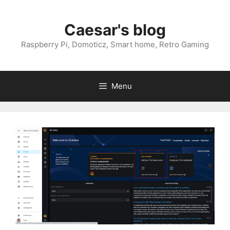
Przejdź
do
Caesar's blog
treści
Raspberry Pi, Domoticz, Smart home, Retro Gaming
Menu