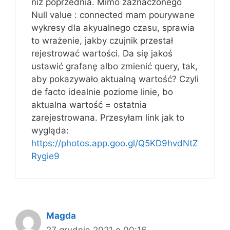
niż poprzednia. Mimo zaznaczonego
Null value : connected mam pourywane
wykresy dla akyualnego czasu, sprawia
to wrażenie, jakby czujnik przestał
rejestrować wartości. Da się jakoś
ustawić grafanę albo zmienić query, tak,
aby pokazywało aktualną wartość? Czyli
de facto idealnie poziome linie, bo
aktualna wartość = ostatnia
zarejestrowana. Przesyłam link jak to
wygląda:
https://photos.app.goo.gl/Q5KD9hvdNtZ
Rygie9
Magda
27 grudnia 2021 o 00:16