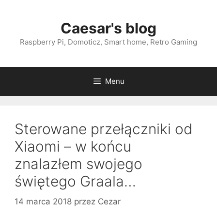
Przejdź
do
Caesar's blog
treści
Raspberry Pi, Domoticz, Smart home, Retro Gaming
Menu
Sterowane przełączniki od
Xiaomi – w końcu
znalazłem swojego
świętego Graala…
14 marca 2018
przez
Cezar