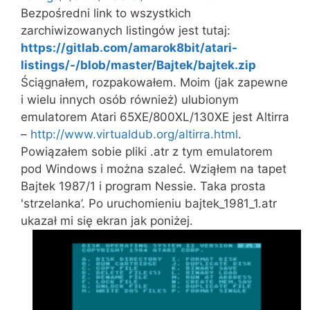
Bezpośredni link to wszystkich
zarchiwizowanych listingów jest tutaj:
https://gitlab.com/amarok8bit/atari-
listings/-/blob/master/Bajtek/bajtek.zip
Ściągnałem, rozpakowałem. Moim (jak zapewne
i wielu innych osób również) ulubionym
emulatorem Atari 65XE/800XL/130XE jest Altirra
–
http://www.virtualdub.org/altirra.html
.
Powiązałem sobie pliki .atr z tym emulatorem
pod Windows i można szaleć. Wziąłem na tapet
Bajtek 1987/1 i program Nessie. Taka prosta
'strzelanka’. Po uruchomieniu bajtek_1981_1.atr
ukazał mi się ekran jak poniżej.