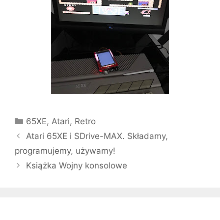
Kategorie
65XE
,
Atari
,
Retro
Atari 65XE i SDrive-MAX. Składamy,
programujemy, używamy!
Książka Wojny konsolowe