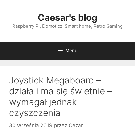
Przejdź
do
Caesar's blog
treści
Raspberry Pi, Domoticz, Smart home, Retro Gaming
Menu
Joystick Megaboard –
działa i ma się świetnie –
wymagał jednak
czyszczenia
30 września 2019
przez
Cezar