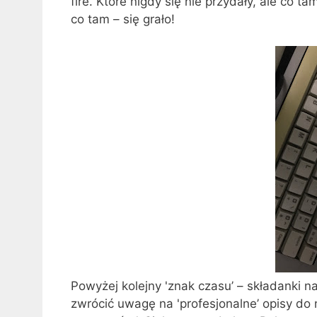
fire. Które nigdy się nie przydały, ale co 
co tam – się grało!
Powyżej kolejny 'znak czasu’ – składanki n
zwrócić uwagę na 'profesjonalne’ opisy do n