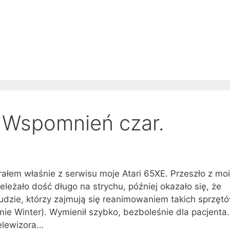
i. Wspomnień czar.
łem właśnie z serwisu moje Atari 65XE. Przeszło z mo
eleżało dość długo na strychu, później okazało się, że
udzie, którzy zajmują się reanimowaniem takich sprzęt
e Winter). Wymienił szybko, bezboleśnie dla pacjenta.
elewizora…