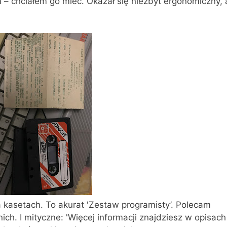
tam – chciałem go mieć. Okazał się niezbyt ergonomiczny, 
a kasetach. To akurat 'Zestaw programisty’. Polecam
ich. I mityczne: 'Więcej informacji znajdziesz w opisach