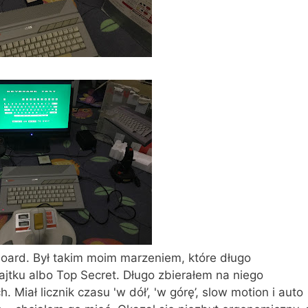
oard. Był takim moim marzeniem, które długo
tku albo Top Secret. Długo zbierałem na niego
 Miał licznik czasu 'w dół’, 'w górę’, slow motion i auto