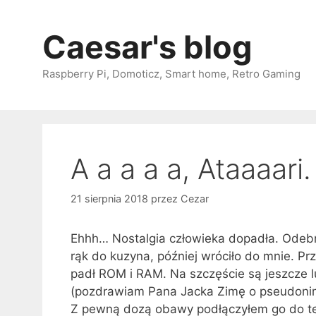
Przejdź
do
Caesar's blog
treści
Raspberry Pi, Domoticz, Smart home, Retro Gaming
A a a a a, Ataaaar
21 sierpnia 2018
przez
Cezar
Ehhh… Nostalgia człowieka dopadła. Odebra
rąk do kuzyna, później wróciło do mnie. Prz
padł ROM i RAM. Na szczęście są jeszcze l
(pozdrawiam Pana Jacka Zimę o pseudonimi
Z pewną dozą obawy podłączyłem go do t