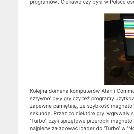
programów’. Ciekawe czy była w Polsce oso
Kolejna domena komputerów Atari i Commodo
sztywno’ były gry czy też programy użytkow
zapewne pamiętają, że szybkość magnetofo
sekundę. Przez co niektóre gry 'wgrywały 
'Turbo’, czyli sprzętowe przeróbki magneto
najpierw załadować loader do 'Turbo’ w 'No