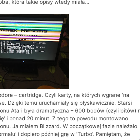
ba, która takie opisy wtedy miała…
re – cartridge. Czyli karty, na których wgrane 'na
e. Dzięki temu uruchamiały się błyskawicznie. Starsi
nu Atari była dramatyczna – 600 bodów (czyli bitów) 
się’ i ponad 20 minut. Z tego to powodu montowano
fonu. Ja miałem Blizzard. W początkowej fazie należało
rmalu’ i dopiero później grę w 'Turbo’. Pamiętam, że